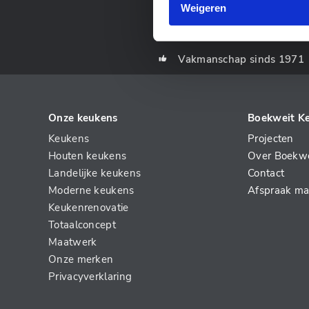
Weigeren
Vakmanschap sinds 1971
Onze keukens
Boekweit K
Keukens
Projecten
Houten keukens
Over Boekwe
Landelijke keukens
Contact
Moderne keukens
Afspraak m
Keukenrenovatie
Totaalconcept
Maatwerk
Onze merken
Privacyverklaring