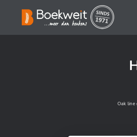
H
Oak line